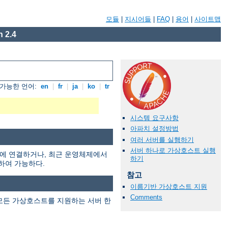
모듈
|
지시어들
|
FAQ
|
용어
|
사이트맵
 2.4
가능한 언어:
en
|
fr
|
ja
|
ko
|
tr
시스템 요구사항
아파치 설정방법
여러 서버를 실행하기
서버 하나로 가상호스트 실행
웍에 연결하거나, 최근 운영체제에서
하기
용하여 가능하다.
참고
이름기반 가상호스트 지원
Comments
모든 가상호스트를 지원하는 서버 한