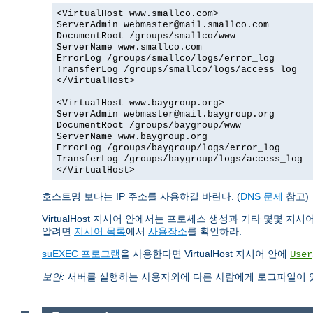
<VirtualHost www.smallco.com>
ServerAdmin webmaster@mail.smallco.com
DocumentRoot /groups/smallco/www
ServerName www.smallco.com
ErrorLog /groups/smallco/logs/error_log
TransferLog /groups/smallco/logs/access_log
</VirtualHost>
<VirtualHost www.baygroup.org>
ServerAdmin webmaster@mail.baygroup.org
DocumentRoot /groups/baygroup/www
ServerName www.baygroup.org
ErrorLog /groups/baygroup/logs/error_log
TransferLog /groups/baygroup/logs/access_log
</VirtualHost>
호스트명 보다는 IP 주소를 사용하길 바란다. (
DNS 문제
참고)
VirtualHost 지시어 안에서는 프로세스 생성과 기타 몇몇 지
알려면
지시어 목록
에서
사용장소
를 확인하라.
suEXEC 프로그램
을 사용한다면 VirtualHost 지시어 안에
User
보안:
서버를 실행하는 사용자외에 다른 사람에게 로그파일이 